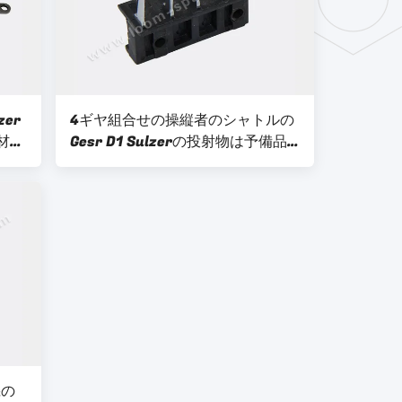
zer
4ギヤ組合せの操縦者のシャトルの
属材料
Gesr D1 Sulzerの投射物は予備品
911 320 623現われます
機の