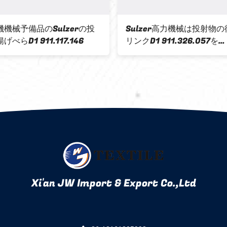
機械予備品のSulzerの投
Sulzer高力機械は投射物
べらD1 911.117.146
リンクD1 911.326.057を
911326057 911-326-0
Xi'an JW Import & Export Co.,Ltd