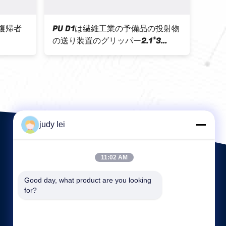
の復帰者
PU D1は繊維工業の予備品の投射物
投射
の送り装置のグリッパー2.1*3
はPU
57分けます
911319108 911.319.108を滑らか
れま
にします
judy lei
11:02 AM
Good day, what product are you looking 
for?
クイックリンク