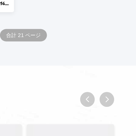
147
合計 21 ページ
prev
next