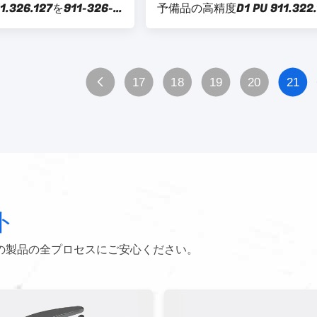
326.127を911-326-
予備品の高精度D1 PU 911.322.
せて下さい
911-322-147
17
18
19
20
21
ト
の製品の全プロセスにご安心ください。