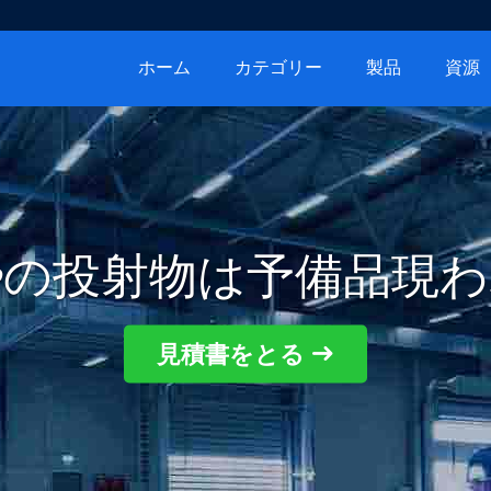
ホーム
カテゴリー
製品
資源
zerの投射物は予備品現
見積書をとる