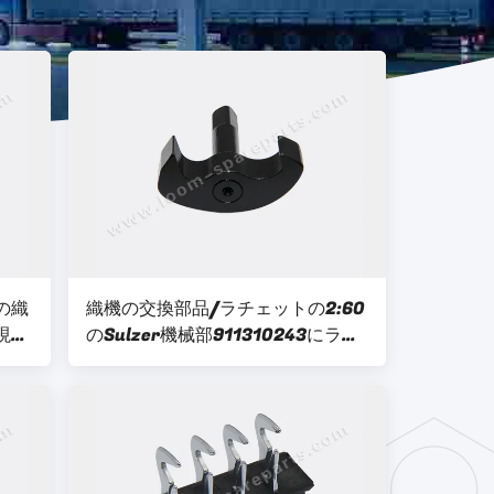
の織
織機の交換部品/ラチェットの2:60
1現わ
のSulzer機械部911310243にラチ
ェットをつけて下さい