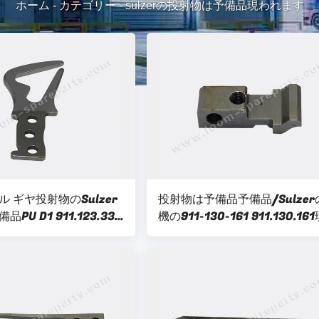
ホーム
-
カテゴリー
-
sulzerの投射物は予備品現われます
 ギヤ投射物のSulzer
投射物は予備品予備品/Sulzer
PU D1 911.123.337
機の911-130-161 911.130.16
37
れます