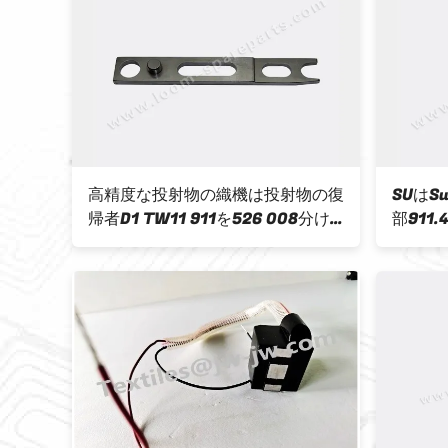
LL-
高精度な投射物の織機は投射物の復
SUはS
帰者D1 TW11 911を526 008分け
部911
に現われ
ます
ギヤを9