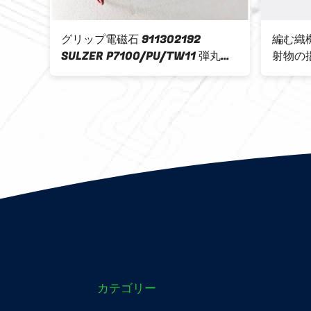
erの投
グリップ電磁石 911302192
編む織機
現われ
SULZER P7100/PU/TW11 弾丸用
射物の揚げ
織機 部品
カテゴリー