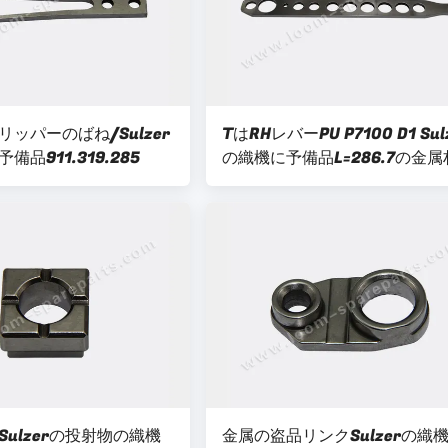
ッパーのばね/Sulzer
TはRHレバーPU P7100 D1 Sul
品911.319.285
の織機に予備品L=286.7の金
911.319.448をタイプします
ulzerの投射物の織機
金属の盗品リンクSulzerの織