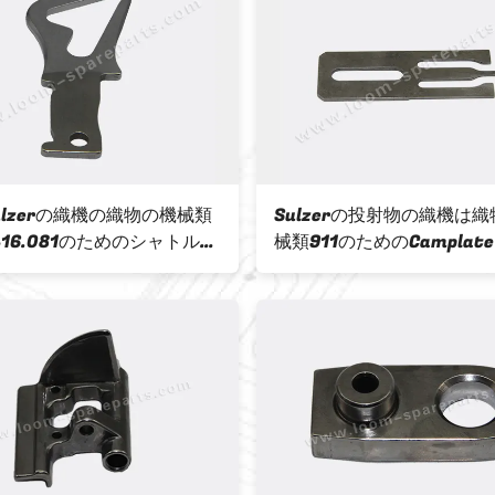
ulzerの織機の織物の機械類
Sulzerの投射物の織機は
.416.081のためのシャトル
械類911のためのCamplate
11-416-081操縦します
359 666 911-359-666