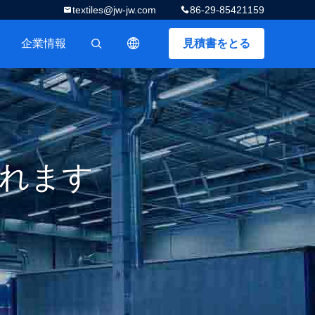
textiles@jw-jw.com
86-29-85421159
企業情報
見積書をとる
描述
われます