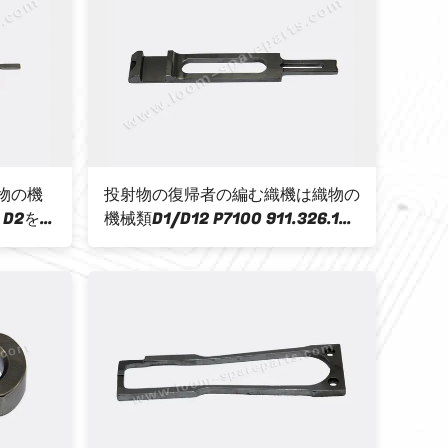
織物の機
投射物の復帰者の編む織機は織物の
Reed
 D2を
機械類D1/D12 P7100 911.326.141
Su
分けます
911-326-141のための部品/予備品