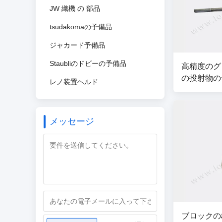
JW 織機 の 部品
tsudakomaの予備品
ジャカード予備品
Staubliのドビーの予備品
高精度のグリ
の投射物の予備
レノ装置ヘルド
メッセージ
ブロックのS