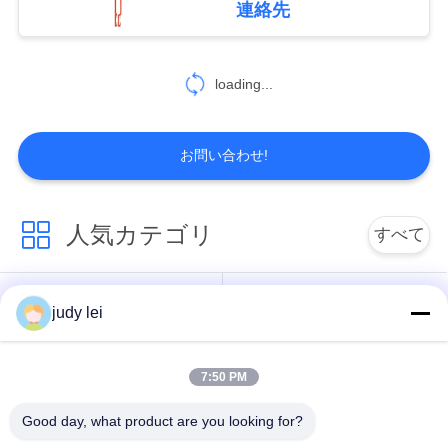
連絡先
366
Picanolの織機の予
loading...
備品
お問い合わせ!
人気カテゴリ
すべて
79
JW 織機 の 部品
sulzer の織機の予備
judy lei
編む織機の予備品
品
7:50 PM
レイピアの織機の予
Airjetの織機の電磁弁
備品
Good day, what product are you looking for?