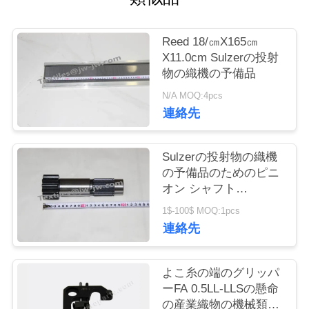
お
Reed 18/㎝X165㎝
問
X11.0cm Sulzerの投射
物の織機の予備品
い
N/A MOQ:4pcs
合
連絡先
わ
Sulzerの投射物の織機
せ
の予備品のためのピニ
オン シャフト
912510101
ニ
1$-100$ MOQ:1pcs
連絡先
ュ
ー
よこ糸の端のグリッパ
ーFA 0.5LL-LLSの懸命
ス
の産業織物の機械類の