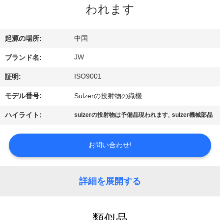
情
われます
報
起源の場所:
中国
会
JW
ブランド名:
社
ISO9001
証明:
案
モデル番号:
Sulzerの投射物の織機
内
,
ハイライト:
sulzerの投射物は予備品現われます
sulzer機械部品
品
お問い合わせ!
質
詳細を展開する
管
理
類似品