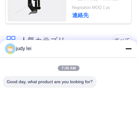
予備品のばね
Negotation MOQ:1 pc
911.859.104
見
連絡先
積
依
人気カテゴリ
すべて
judy lei
頼
sulzer の織機の予備
編む織機の予備品
品
7:30 AM
地
Good day, what product are you looking for?
図
レイピアの織機の予
Airjetの織機の電磁弁
備品
PRIVACY
sulzerの投射物は予
空気ジェット機の織
POLICY
備品現われます
機の予備品
Vamatexの織機の部
Somet の織機の予備