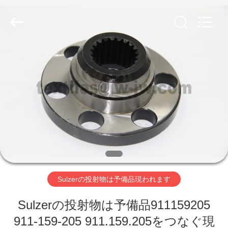
ヤ
ー.
Copyright
©
2019
-
2026
Xi'an
ホ
JW
Import
&
ー
Export
Co.,Ltd.
All
Rights
ム
Reserved.
製
品
Sulzerの投射物は予備品現われます
企
Sulzerの投射物は予備品911159205
業
911-159-205 911.159.205をつなぐ現