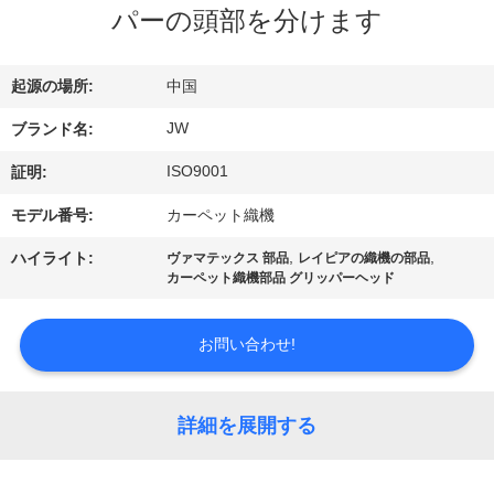
情
パーの頭部を分けます
報
起源の場所:
中国
会
JW
ブランド名:
社
ISO9001
証明:
案
モデル番号:
カーペット織機
内
,
,
ハイライト:
ヴァマテックス 部品
レイピアの織機の部品
カーペット織機部品 グリッパーヘッド
品
お問い合わせ!
質
管
詳細を展開する
理