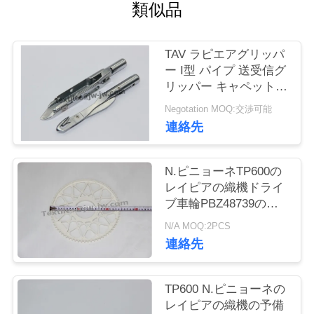
類似品
お
問
TAV ラピエアグリッパ
ー I型 パイプ 送受信グ
い
リッパー キャペット織
物用のグリッパー
合
Negotation MOQ:交渉可能
連絡先
わ
せ
N.ピニョーネTP600の
レイピアの織機ドライ
ブ車輪PBZ48739のレ
ニ
イピアの織機の予備品
N/A MOQ:2PCS
ュ
連絡先
ー
TP600 N.ピニョーネの
ス
レイピアの織機の予備