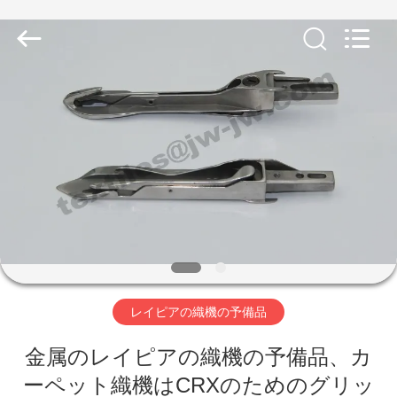
ヤ
ー.
Copyright
©
2019
-
2026
Xi'an
ホ
JW
Import
&
ー
Export
Co.,Ltd.
All
Rights
ム
Reserved.
製
品
レイピアの織機の予備品
企
金属のレイピアの織機の予備品、カ
業
ーペット織機はCRXのためのグリッ