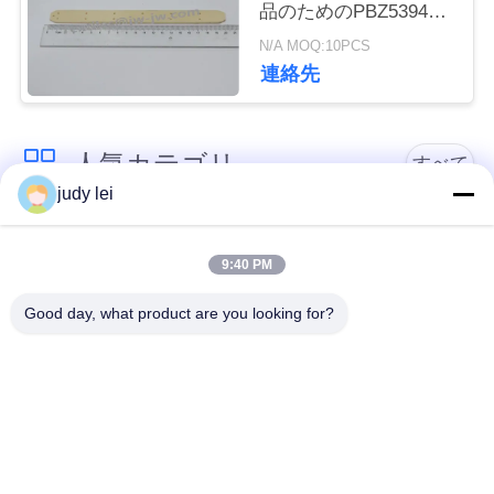
品のためのPBZ53944
レイピアのグリッパー
N/A MOQ:10PCS
見
の版
連絡先
積
依
人気カテゴリ
すべて
頼
judy lei
sulzer の織機の予備
編む織機の予備品
地
品
9:40 PM
図
Good day, what product are you looking for?
レイピアの織機の予
Airjetの織機の電磁弁
備品
PRIVACY
POLICY
sulzerの投射物は予
空気ジェット機の織
備品現われます
機の予備品