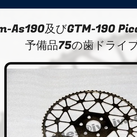
m-As190及びGTM-190 Pi
予備品75の歯ドライ