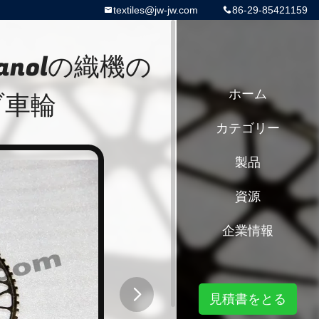
textiles@jw-jw.com
86-29-85421159
canolの織機の
ブ車輪
ホーム
カテゴリー
製品
資源
企業情報
見積書をとる