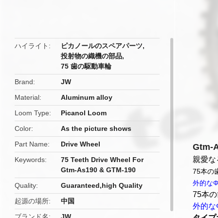
butto
ハイライト
ピカノールのスペアパーツ
,
投射物の織機の部品
,
75 歯の駆動車輪
Brand
JW
Material
Aluminum alloy
Loom Type
Picanol Loom
Color
As the picture shows
Part Name
Drive Wheel
Gtm
親愛な
Keywords
75 Teeth Drive Wheel For
Gtm-As190 & GTM-190
75本の
外的なΦ
Quality
Guaranteed,high Quality
75本
起源の場所
中国
外的な
ブランド名
JW
タイプ: