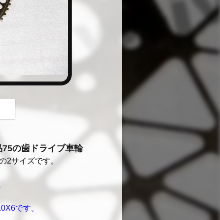
button
予備品75の歯ドライブ車輪
の2サイズです。
。
0Χ6です。