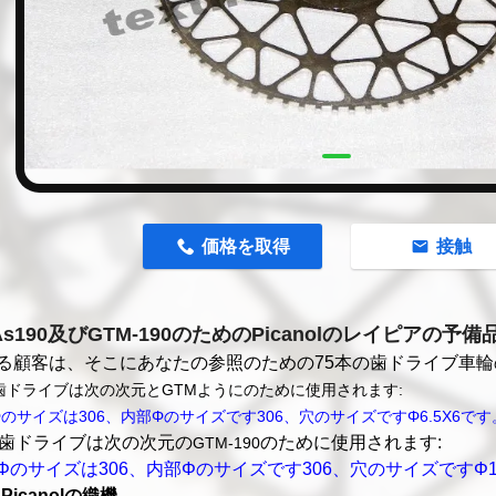
n
価格を取得
接触
-As190及びGTM-190のためのPicanolのレイピアの
る顧客は、そこにあなたの参照のための75本の歯ドライブ車輪
歯ドライブは次の次元とGTMようにのために使用されます:
のサイズは306、内部Φのサイズです306、穴のサイズですΦ6.5Χ6です
の歯ドライブは次の次元の
のために使用されます:
GTM-190
Φのサイズは306、内部Φのサイズです306、穴のサイズですΦ1
Picanolの織機