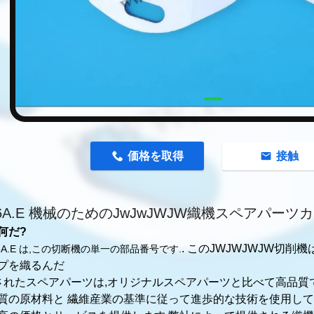
n
価格を取得
接触
76A.E 機械のためのJwJwJWJW織機スペアパーツ
何だ?
. このJWJWJWJW切削機
76A.E は,この切断機の単一の部品番号です.
プを織るんだ
されたスペアパーツは,オリジナルスペアパーツと比べて高品質
質の原材料と 繊維産業の基準に従って進歩的な技術を使用して