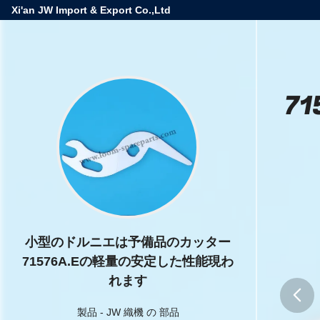
Xi'an JW Import & Export Co.,Ltd
7
小型のドルニエは予備品のカッター
71576A.Eの軽量の安定した性能現わ
れます
製品
-
JW 織機 の 部品