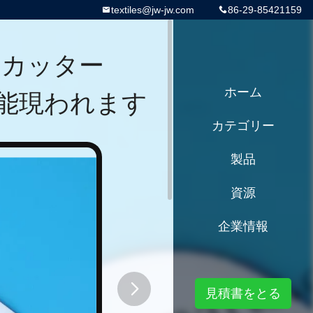
textiles@jw-jw.com
86-29-85421159
のカッター
性能現われます
ホーム
カテゴリー
製品
資源
企業情報
見積書をとる