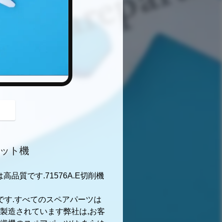
button
カット機
は高品質です.71576A.E切削機
です.すべてのスペアパーツは
製造されています弊社は,お客