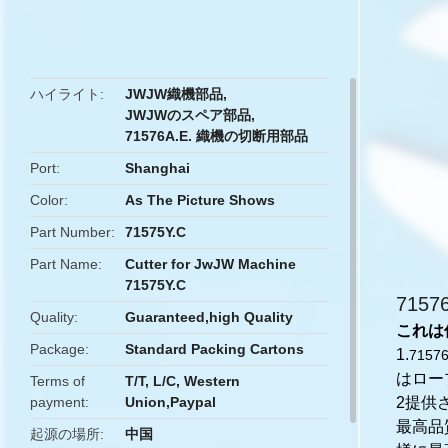
butto
ハイライト
JWJW織機部品
,
JWJWのスペア部品
,
71576A.E. 織機の切断用部品
Port
Shanghai
Color
As The Picture Shows
Part Number
71575Y.C
Part Name
Cutter for JwJW Machine
71575Y.C
715
Quality
Guaranteed,high Quality
これは
Package
Standard Packing Cartons
1.
715
は
ロー
Terms of
T/T, L/C, Western
payment
Union,Paypal
2提供
最高品
起源の場所
中国