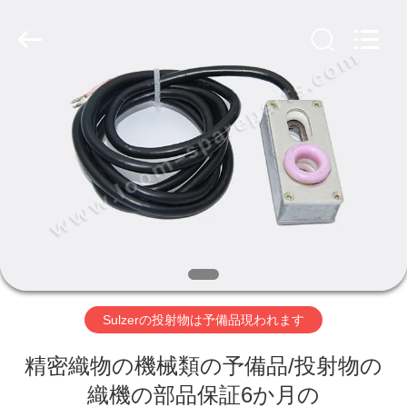
ヤ
ー.
Copyright
©
2019
-
2026
Xi'an
ホ
JW
Import
&
ー
Export
Co.,Ltd.
All
Rights
ム
Reserved.
製
品
Sulzerの投射物は予備品現われます
企
精密織物の機械類の予備品/投射物の
業
織機の部品保証6か月の