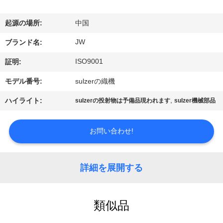
情
報
起源の場所:
中国
JW
ブランド名:
会
ISO9001
証明:
社
モデル番号:
sulzerの織機
案
,
ハイライト:
sulzerの投射物は予備品現われます
sulzer機械部品
内
お問い合わせ!
品
質
詳細を展開する
管
類似品
理