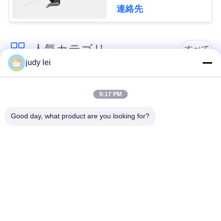
911.859.104
連絡先
見
積
人気カテゴリ
すべて
依
judy lei
sulzer の織機の予備
頼
編む織機の予備品
品
9:17 PM
Good day, what product are you looking for?
地
レイピアの織機の予
Airjetの織機の電磁弁
備品
図
sulzerの投射物は予
空気ジェット機の織
PRIVACY
備品現われます
機の予備品
POLICY
Vamatexの織機の部
Somet の織機の予備
品
品