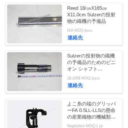
Reed 18/㎝X165㎝
お
X11.0cm Sulzerの投射
物の織機の予備品
問
N/A MOQ:4pcs
い
連絡先
合
わ
Sulzerの投射物の織機
の予備品のためのピニ
せ
オン シャフト
912510101
1$-100$ MOQ:1pcs
連絡先
ニ
ュ
よこ糸の端のグリッパ
ー
ーFA 0.5LL-LLSの懸命
の産業織物の機械類の
ス
予備品のばね
Negotation MOQ:1 pc