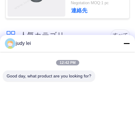
Negotation MOQ:1 pc
連絡先
見
積
人気カテゴリ
すべて
依
judy lei
頼
sulzer の織機の予備
編む織機の予備品
品
12:42 PM
地
Good day, what product are you looking for?
レイピアの織機の予
図
Airjetの織機の電磁弁
備品
PRIVACY
sulzerの投射物は予
空気ジェット機の織
備品現われます
機の予備品
POLICY
Vamatexの織機の部
Somet の織機の予備