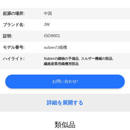
情
報
起源の場所:
中国
JW
ブランド名:
会
ISO9001
証明:
社
モデル番号:
sulzerの織機
案
,
,
ハイライト:
Sulzerの織物の予備品
スルザー機械の部品
繊維産業用織機用部品
内
お問い合わせ!
品
質
詳細を展開する
管
理
類似品