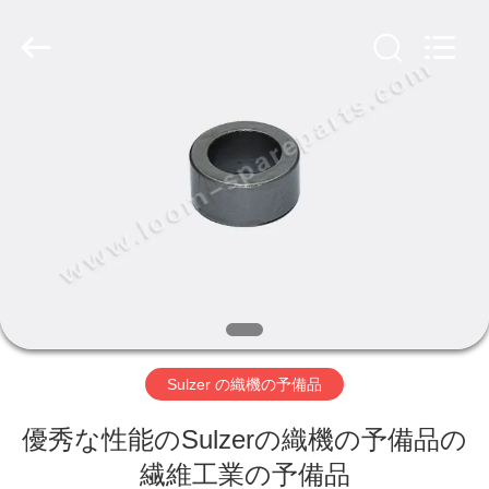
ヤ
ー.
Copyright
©
2019
-
2026
Xi'an
ホ
JW
Import
&
ー
Export
Co.,Ltd.
All
Rights
ム
Reserved.
製
品
Sulzer の織機の予備品
企
優秀な性能のSulzerの織機の予備品の
業
繊維工業の予備品