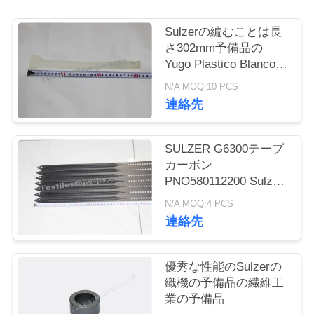
お
Sulzerの編むことは長
さ302mm予備品の
問
Yugo Plastico Blancoの
現われる
い
N/A MOQ:10 PCS
連絡先
合
わ
SULZER G6300テープ
せ
カーボン
PNO580112200 Sulzer
レイピアの織機の予備
N/A MOQ:4 PCS
品
ニ
連絡先
ュ
優秀な性能のSulzerの
ー
織機の予備品の繊維工
ス
業の予備品