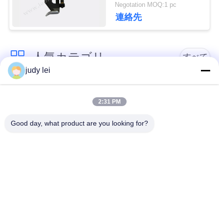
予備品のばね
Negotation MOQ:1 pc
911.859.104
連絡先
見
積
人気カテゴリ
すべて
依
judy lei
頼
sulzer の織機の予備
編む織機の予備品
品
2:31 PM
地
Good day, what product are you looking for?
レイピアの織機の予
図
Airjetの織機の電磁弁
備品
PRIVACY
sulzerの投射物は予
空気ジェット機の織
備品現われます
機の予備品
POLICY
Vamatexの織機の部
Somet の織機の予備