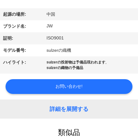
情
報
起源の場所:
中国
JW
ブランド名:
会
ISO9001
証明:
社
モデル番号:
sulzerの織機
案
,
ハイライト:
sulzerの投射物は予備品現われます
sulzerの織物の予備品
内
お問い合わせ!
品
質
詳細を展開する
管
理
類似品