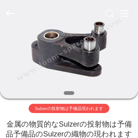
ヤ
ー.
Copyright
©
2019
-
2026
Xi'an
ホ
JW
Import
&
ー
Export
Co.,Ltd.
All
Rights
ム
Reserved.
製
品
Sulzerの投射物は予備品現われます
企
金属の物質的なSulzerの投射物は予備
業
品予備品のSulzerの織物の現われます