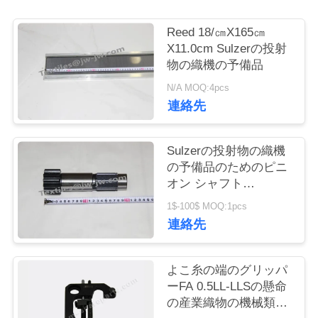
お
Reed 18/㎝X165㎝
X11.0cm Sulzerの投射
問
物の織機の予備品
い
N/A MOQ:4pcs
連絡先
合
わ
Sulzerの投射物の織機
せ
の予備品のためのピニ
オン シャフト
912510101
1$-100$ MOQ:1pcs
ニ
連絡先
ュ
よこ糸の端のグリッパ
ー
ーFA 0.5LL-LLSの懸命
ス
の産業織物の機械類の