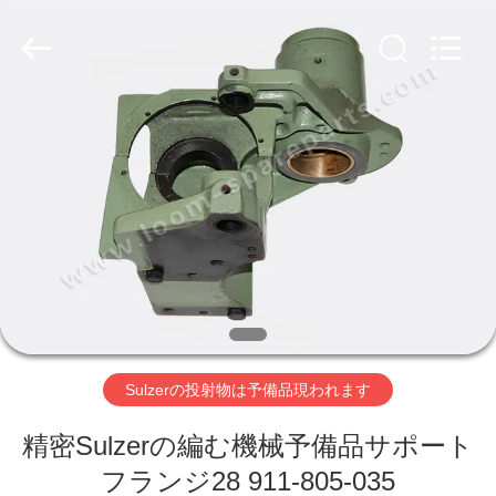
ヤ
ー.
Copyright
©
2019
-
2026
Xi'an
ホ
JW
Import
&
ー
Export
Co.,Ltd.
All
Rights
ム
Reserved.
製
品
Sulzerの投射物は予備品現われます
企
精密Sulzerの編む機械予備品サポート
業
フランジ28 911-805-035