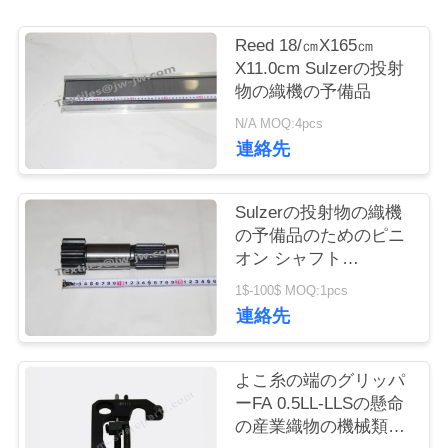
お
Reed 18/㎝X165㎝
X11.0cm Sulzerの投射
問
物の織機の予備品
い
N/A MOQ:4pcs
連絡先
合
わ
Sulzerの投射物の織機
せ
の予備品のためのピニ
オン シャフト
912510101
1$-100$ MOQ:1pcs
ニ
連絡先
ュ
よこ糸の端のグリッパ
ー
ーFA 0.5LL-LLSの懸命
ス
の産業織物の機械類の