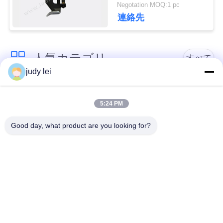
予備品のばね
Negotation MOQ:1 pc
911.859.104
連絡先
見
積
人気カテゴリ
すべて
依
judy lei
頼
sulzer の織機の予備
編む織機の予備品
品
5:24 PM
地
Good day, what product are you looking for?
レイピアの織機の予
図
Airjetの織機の電磁弁
備品
PRIVACY
sulzerの投射物は予
空気ジェット機の織
備品現われます
機の予備品
POLICY
Vamatexの織機の部
Somet の織機の予備