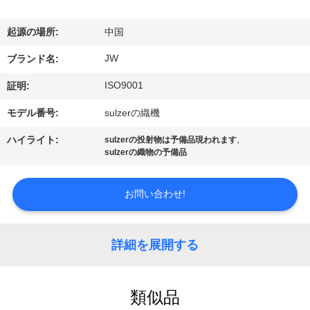
情
報
起源の場所:
中国
JW
ブランド名:
会
ISO9001
証明:
社
モデル番号:
sulzerの織機
案
,
ハイライト:
sulzerの投射物は予備品現われます
sulzerの織物の予備品
内
お問い合わせ!
品
質
詳細を展開する
管
理
類似品