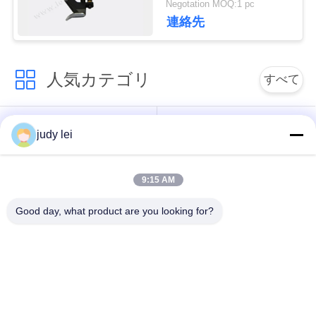
Negotation MOQ:1 pc
911.859.104
連絡先
見
積
人気カテゴリ
すべて
依
頼
sulzer の織機の予備
編む織機の予備品
judy lei
品
地
9:15 AM
レイピアの織機の予
Airjetの織機の電磁弁
図
備品
Good day, what product are you looking for?
PRIVACY
sulzerの投射物は予
空気ジェット機の織
備品現われます
機の予備品
POLICY
Vamatexの織機の部
Somet の織機の予備