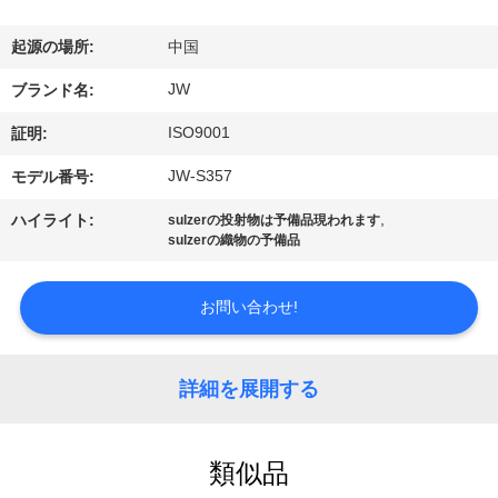
情
報
起源の場所:
中国
JW
ブランド名:
会
ISO9001
証明:
社
JW-S357
モデル番号:
案
,
ハイライト:
sulzerの投射物は予備品現われます
sulzerの織物の予備品
内
お問い合わせ!
品
質
詳細を展開する
管
理
類似品