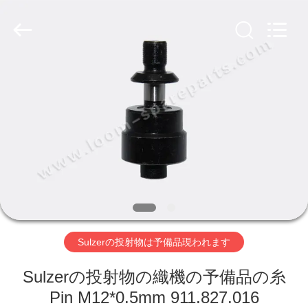
ヤ
ー.
Copyright
©
2019
-
2026
Xi'an
ホ
JW
Import
&
ー
Export
Co.,Ltd.
All
Rights
ム
Reserved.
製
品
Sulzerの投射物は予備品現われます
企
Sulzerの投射物の織機の予備品の糸
業
Pin M12*0.5mm 911.827.016