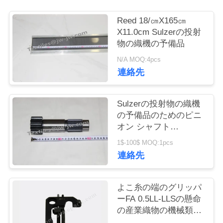
お
Reed 18/㎝X165㎝
X11.0cm Sulzerの投射
問
物の織機の予備品
い
N/A MOQ:4pcs
連絡先
合
わ
Sulzerの投射物の織機
の予備品のためのピニ
せ
オン シャフト
912510101
1$-100$ MOQ:1pcs
ニ
連絡先
ュ
よこ糸の端のグリッパ
ー
ーFA 0.5LL-LLSの懸命
の産業織物の機械類の
ス
予備品のばね