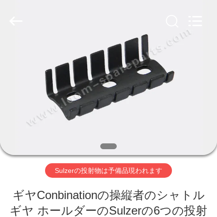
ヤ
ー.
Copyright
©
2019
-
2026
Xi'an
ホ
JW
Import
&
ー
Export
Co.,Ltd.
All
Rights
ム
Reserved.
製
品
Sulzerの投射物は予備品現われます
企
ギヤConbinationの操縦者のシャトル
業
ギヤ ホールダーのSulzerの6つの投射