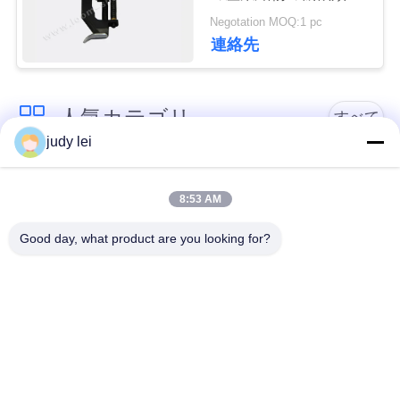
予備品のばね
Negotation MOQ:1 pc
911.859.104
見
連絡先
積
依
人気カテゴリ
すべて
judy lei
頼
sulzer の織機の予備
編む織機の予備品
品
8:53 AM
地
Good day, what product are you looking for?
図
レイピアの織機の予
Airjetの織機の電磁弁
備品
PRIVACY
sulzerの投射物は予
空気ジェット機の織
POLICY
備品現われます
機の予備品
Vamatexの織機の部
Somet の織機の予備