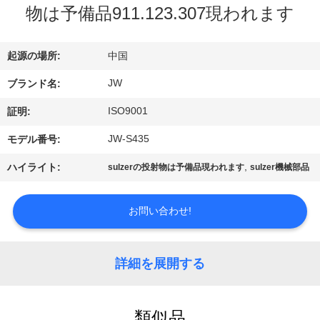
情
物は予備品911.123.307現われます
報
起源の場所:
中国
会
JW
ブランド名:
社
ISO9001
証明:
案
JW-S435
モデル番号:
内
,
ハイライト:
sulzerの投射物は予備品現われます
sulzer機械部品
品
お問い合わせ!
質
詳細を展開する
管
理
類似品