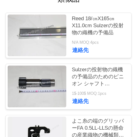
お
Reed 18/㎝X165㎝
問
X11.0cm Sulzerの投射
物の織機の予備品
い
N/A MOQ:4pcs
合
連絡先
わ
Sulzerの投射物の織機
せ
の予備品のためのピニ
オン シャフト
912510101
ニ
1$-100$ MOQ:1pcs
連絡先
ュ
ー
よこ糸の端のグリッパ
ーFA 0.5LL-LLSの懸命
ス
の産業織物の機械類の