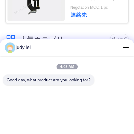
予備品のばね
Negotation MOQ:1 pc
911.859.104
見
連絡先
積
依
人気カテゴリ
すべて
judy lei
頼
sulzer の織機の予備
編む織機の予備品
品
4:03 AM
地
Good day, what product are you looking for?
図
レイピアの織機の予
Airjetの織機の電磁弁
備品
PRIVACY
sulzerの投射物は予
空気ジェット機の織
POLICY
備品現われます
機の予備品
Vamatexの織機の部
Somet の織機の予備