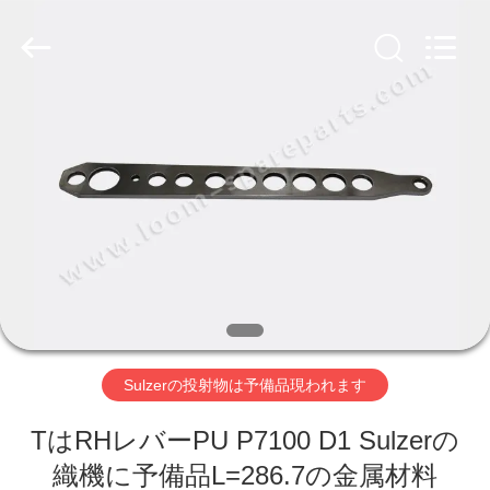
ヤ
ー.
Copyright
©
2019
-
2026
Xi'an
ホ
JW
Import
&
ー
Export
Co.,Ltd.
All
Rights
ム
Reserved.
製
品
Sulzerの投射物は予備品現われます
企
TはRHレバーPU P7100 D1 Sulzerの
業
織機に予備品L=286.7の金属材料