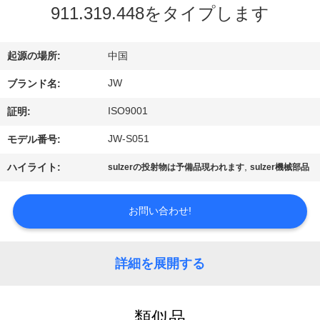
情
911.319.448をタイプします
報
起源の場所:
中国
会
JW
ブランド名:
社
ISO9001
証明:
案
JW-S051
モデル番号:
内
,
ハイライト:
sulzerの投射物は予備品現われます
sulzer機械部品
品
お問い合わせ!
質
詳細を展開する
管
理
類似品