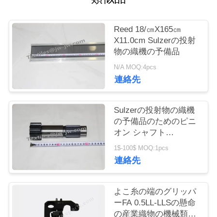
お
Reed 18/㎝X165㎝
問
X11.0cm Sulzerの投射
物の織機の予備品
い
N/A MOQ:4pcs
合
連絡先
わ
Sulzerの投射物の織機
せ
の予備品のためのピニ
オン シャフト
912510101
ニ
1$-100$ MOQ:1pcs
連絡先
ュ
ー
よこ糸の端のグリッパ
ーFA 0.5LL-LLSの懸命
ス
の産業織物の機械類の