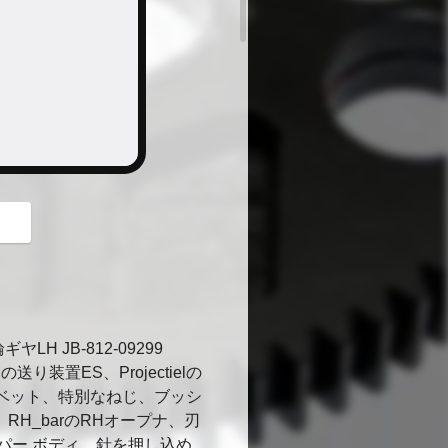
button
H JB-812-09299
装置ES、Projectielの
ベット、特別なねじ、ブッシ
RH_barのRHオープナ、刃
パー ボディ、針を押し込め、