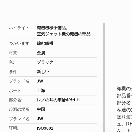
butto
ハイライト
織機機械予備品
,
空気ジェット機の織機の部品
つかいます
編む織機
材質
金属
色
ブラック
条件
新しい
ブランド名
JW
織機のタ
ポート
上海
部品番号:
部分名
レノの耳の車輪ギヤLH
部分名:
起源の場所
中国
私達の主
送り装
ブランド名
JW
ュ、R
証明
ISO9001
を、よ