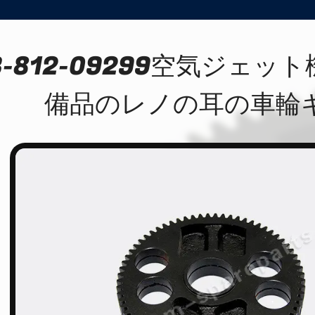
B-812-09299空気ジェ
備品のレノの耳の車輪ギ