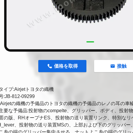
n
価格を取得
接触
イプ:Airjetトヨタの織機
JB-812-09299
Airjetの織機の予備品のトヨタの織機の予備品のレノの耳の車輪ギヤL
要な予備品:投射物のcompelte、グリッパー、ボディ、投射物の送り
置の版、RHオープナES、投射物の送り装置リンク、特別なリ
H_lever、投射物の送り装置MSの、上部および下のグリッパー、
こ糸の端のグリッパー集中させる、ナットよこ糸の端のグリッ