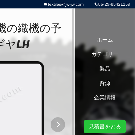
textiles@jw-jw.com
86-29-85421159
ット機の織機の予
ヤLH
ホーム
カテゴリー
製品
資源
企業情報
見積書をとる