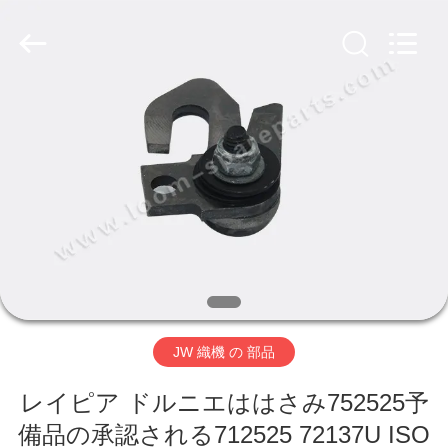
ヤ
ー.
Copyright
©
2019
-
2026
Xi'an
ホ
JW
Import
&
ー
Export
Co.,Ltd.
All
Rights
ム
Reserved.
製
品
JW 織機 の 部品
企
レイピア ドルニエははさみ752525予
業
備品の承認される712525 72137U ISO