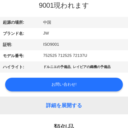
情
9001現われます
報
起源の場所:
中国
会
JW
ブランド名:
社
ISO9001
証明:
案
752525 712525 72137U
モデル番号:
内
,
ハイライト:
ドルニエの予備品
レイピアの織機の予備品
品
お問い合わせ!
質
詳細を展開する
管
理
類似品