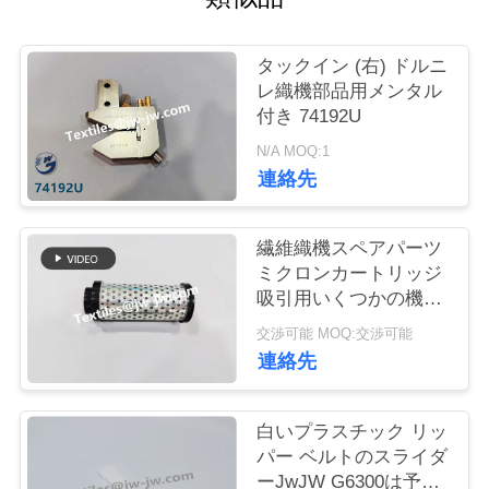
お
タックイン (右) ドルニ
問
レ織機部品用メンタル
付き 74192U
い
N/A MOQ:1
合
連絡先
わ
繊維織機スペアパーツ
せ
ミクロンカートリッジ
吸引用いくつかの機械
部品part.no CPNC100
ニ
交渉可能 MOQ:交渉可能
連絡先
ュ
ー
白いプラスチック リッ
パー ベルトのスライダ
ス
ーJwJW G6300は予備