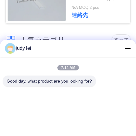
品現われる
N/A MOQ:2 pcs
見
連絡先
積
依
人気カテゴリ
すべて
judy lei
頼
sulzer の織機の予備
編む織機の予備品
品
7:14 AM
地
Good day, what product are you looking for?
図
レイピアの織機の予
Airjetの織機の電磁弁
備品
PRIVACY
sulzerの投射物は予
空気ジェット機の織
POLICY
備品現われます
機の予備品
Vamatexの織機の部
Somet の織機の予備