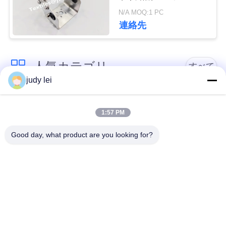
J5100-12130-0A
N/A MOQ:1 PC
J5100-12130-0C
見
連絡先
積
依
人気カテゴリ
すべて
judy lei
頼
sulzer の織機の予備
編む織機の予備品
品
1:57 PM
地
Good day, what product are you looking for?
図
レイピアの織機の予
Airjetの織機の電磁弁
備品
PRIVACY
sulzerの投射物は予
空気ジェット機の織
POLICY
備品現われます
機の予備品
Vamatexの織機の部
Somet の織機の予備