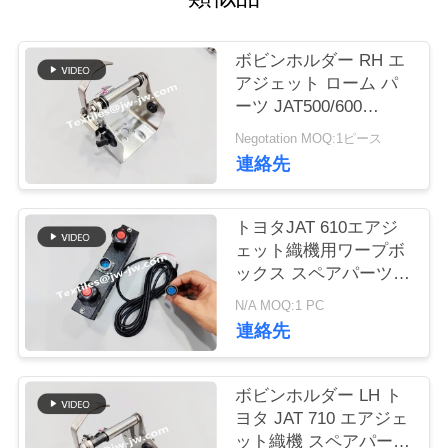
お
ボビンホルダー RH エ
問
アジェット ローム パ
ーツ JAT500/600
い
J5100-02130-00
Negotation MOQ:1ピース
合
連絡先
わ
トヨタJAT 610エアジ
せ
ェット織機用ワープボ
ックス スペアパーツ
J4200-85020-00
ニ
N/A MOQ:1 PC
連絡先
ュ
ー
ボビンホルダー LH ト
ヨタ JAT 710 エアジェ
ス
ット織機 スペアパーツ