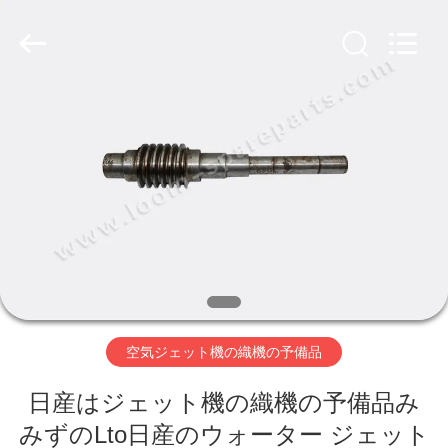
ヤ
ー.
Copyright
©
2019
-
2026
Xi'an
ホ
JW
Import
&
ー
Export
Co.,Ltd.
All
Rights
ム
Reserved.
製
品
空気ジェット機の織機の予備品
企
日産はジェット機の織機の予備品み
業
みずのLto日産のウォーター ジェット