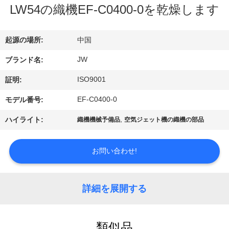
情
LW54の織機EF-C0400-0を乾燥します
報
起源の場所:
中国
会
JW
ブランド名:
社
ISO9001
証明:
案
EF-C0400-0
モデル番号:
内
,
ハイライト:
織機機械予備品
空気ジェット機の織機の部品
品
お問い合わせ!
質
詳細を展開する
管
理
類似品