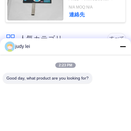
めのキーパッド
N/A MOQ:N/A
見
連絡先
積
依
人気カテゴリ
すべて
judy lei
頼
sulzer の織機の予備
編む織機の予備品
品
2:23 PM
地
Good day, what product are you looking for?
図
レイピアの織機の予
Airjetの織機の電磁弁
備品
PRIVACY
sulzerの投射物は予
空気ジェット機の織
POLICY
備品現われます
機の予備品
Vamatexの織機の部
Somet の織機の予備