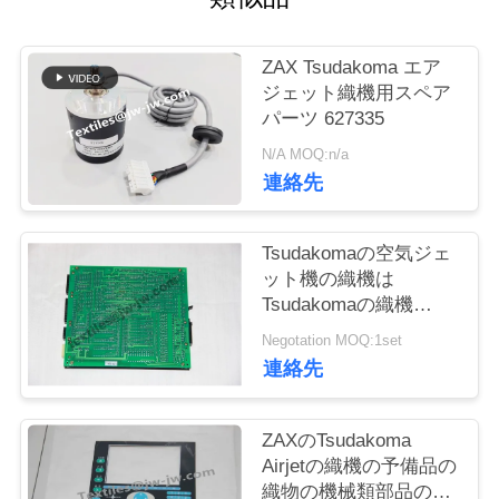
お
ZAX Tsudakoma エア
問
ジェット織機用スペア
パーツ 627335
い
N/A MOQ:n/a
合
連絡先
わ
Tsudakomaの空気ジェ
せ
ット機の織機は
Tsudakomaの織機
626603-77のための板
ニ
Negotation MOQ:1set
SVU-203を分けます
連絡先
ュ
ー
ZAXのTsudakoma
Airjetの織機の予備品の
ス
織物の機械類部品のた