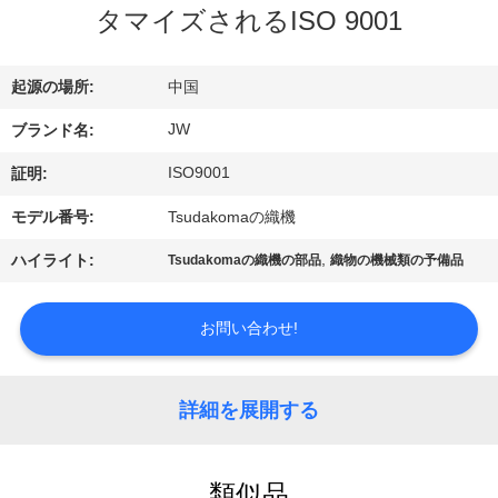
情
タマイズされるISO 9001
報
起源の場所:
中国
会
JW
ブランド名:
社
ISO9001
証明:
案
モデル番号:
Tsudakomaの織機
内
,
ハイライト:
Tsudakomaの織機の部品
織物の機械類の予備品
品
お問い合わせ!
質
詳細を展開する
管
理
類似品