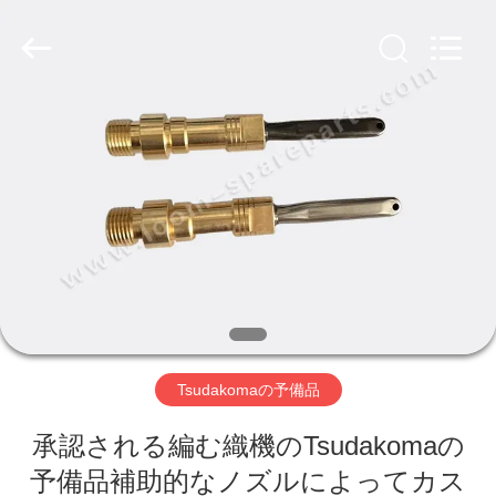
ヤ
ー.
Copyright
©
2019
-
2026
Xi'an
ホ
JW
Import
&
ー
Export
Co.,Ltd.
All
Rights
ム
Reserved.
製
品
Tsudakomaの予備品
企
承認される編む織機のTsudakomaの
業
予備品補助的なノズルによってカス