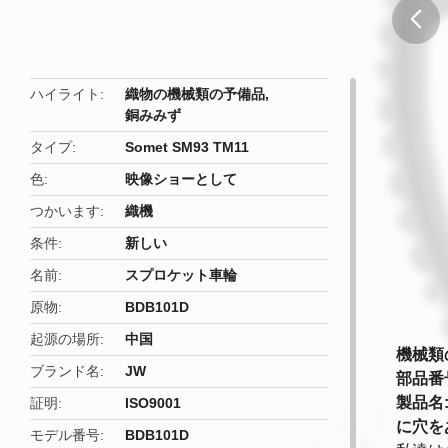
butto
ハイライト
織物の機械類の予備品
,
銅みみず
タイプ
Somet SM93 TM11
色
映像ショーとして
つかいます
織機
条件
新しい
名前
スプロケット車輪
原物
BDB101D
起源の場所
中国
機械類の
ブランド名
JW
部品番号
製品名:
証明
ISO9001
に穴を
モデル番号
BDB101D