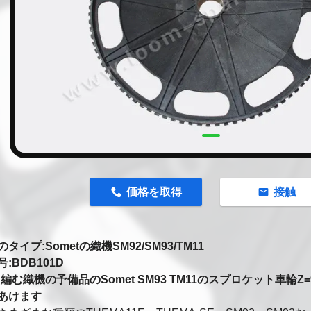
n
価格を取得
接触
タイプ:Sometの織機SM92/SM93/TM11
:BDB101D
編む織機の予備品のSomet SM93 TM11のスプロケット車輪Z=96 
あけます