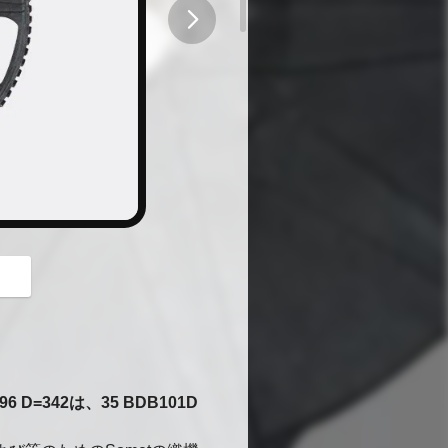
button
D=342は、35 BDB101D