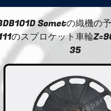
BDB101D Sometの織機の
M11のスプロケット車輪Z=96
35