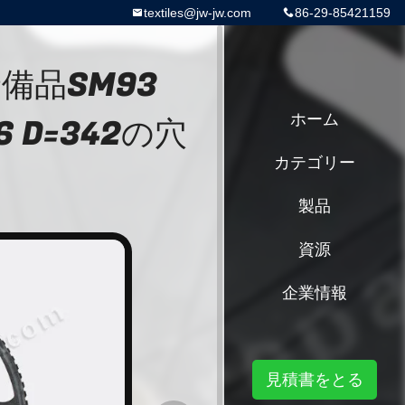
textiles@jw-jw.com
86-29-85421159
予備品SM93
 D=342の穴
ホーム
カテゴリー
製品
資源
企業情報
見積書をとる