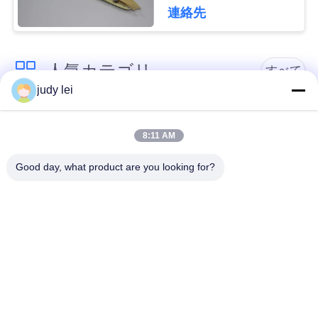
属材料 Somet 織機ス
連絡先
ペアパーツ
見
積
人気カテゴリ
すべて
依
judy lei
sulzer の織機の予備
頼
編む織機の予備品
品
8:11 AM
Good day, what product are you looking for?
地
レイピアの織機の予
Airjetの織機の電磁弁
備品
図
sulzerの投射物は予
空気ジェット機の織
PRIVACY
備品現われます
機の予備品
POLICY
Vamatexの織機の部
Somet の織機の予備
品
品