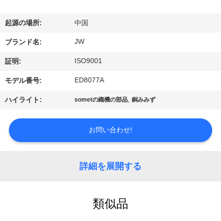
情
報
起源の場所:
中国
JW
ブランド名:
会
ISO9001
証明:
社
ED8077A
モデル番号:
案
,
ハイライト:
sometの織機の部品
銅みみず
内
お問い合わせ!
品
質
詳細を展開する
管
類似品
理