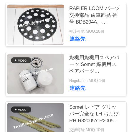
RAPIER LOOM パーツ
お
交換部品 歯車部品 番
号 BDB204A、
問
BDB204B
交渉可能 MOQ:10個
い
連絡先
合
わ
織機用織機用スペアパ
ーツ Somet 織機用ス
せ
ペアパーツ
CARTRIDGE FOR
Negotation MOQ:1個
FILTER フィルター用
連絡先
ニ
パーツ CPNC110号
800G
ュ
Somet レピア グリッ
ー
パー完全な LH および
RH R32005Y R2005YD
ス
R32004Y R32004YR 金
交渉可能 MOQ:10個