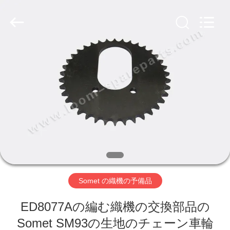
ヤ
ー.
Copyright
©
2019
-
2026
Xi'an
ホ
JW
Import
&
ー
Export
Co.,Ltd.
All
Rights
ム
Reserved.
製
品
Somet の織機の予備品
企
ED8077Aの編む織機の交換部品の
業
Somet SM93の生地のチェーン車輪