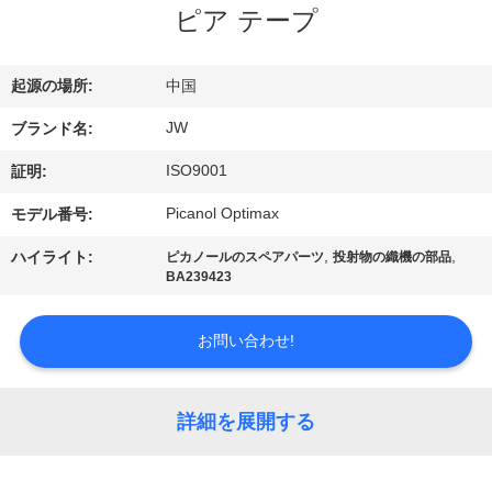
情
ピア テープ
報
起源の場所:
中国
会
JW
ブランド名:
社
ISO9001
証明:
案
Picanol Optimax
モデル番号:
内
,
,
ハイライト:
ピカノールのスペアパーツ
投射物の織機の部品
BA239423
品
お問い合わせ!
質
管
詳細を展開する
理