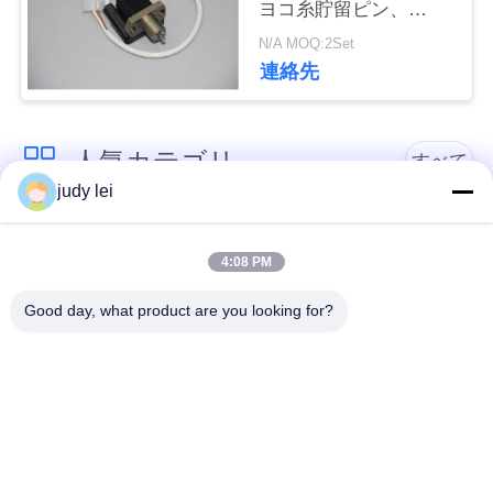
ヨコ糸貯留ピン、
JWAV-1000 織機部品、
N/A MOQ:2Set
見
電磁弁、ピカノール
連絡先
IRO 2231 エアー 제트
積
織機用電磁ヨコ糸貯留
ピンアセンブリ
依
人気カテゴリ
すべて
頼
judy lei
sulzer の織機の予備
編む織機の予備品
地
品
4:08 PM
図
Good day, what product are you looking for?
レイピアの織機の予
Airjetの織機の電磁弁
備品
PRIVACY
POLICY
sulzerの投射物は予
空気ジェット機の織
備品現われます
機の予備品