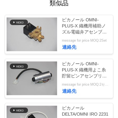
類似品
お
問
ピカノール OMNI-
PLUS-X 織機用補助ノ
い
ズル電磁弁アセンブリ
JWAV-4100
合
message for price MOQ:2Set
連絡先
わ
せ
ピカノール OMNI-
PLUS-X 織機用よこ糸
貯留ピンアセンブリ
ニ
JWAV-4200
message for price MOQ:2セット
ュ
連絡先
ー
ピカノール
ス
DELTA/OMNI IRO 2231