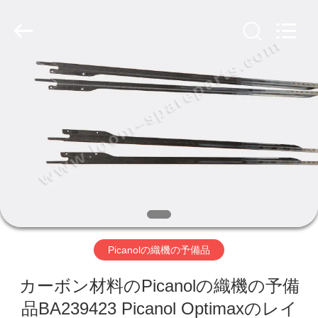
ヤ
ー.
Copyright
©
2019
-
2026
Xi'an
ホ
JW
Import
&
ー
Export
Co.,Ltd.
All
Rights
ム
Reserved.
製
品
Picanolの織機の予備品
企
カーボン材料のPicanolの織機の予備
業
品BA239423 Picanol Optimaxのレイ