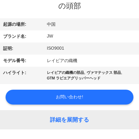
情
の頭部
報
起源の場所:
中国
会
JW
ブランド名:
社
ISO9001
証明:
案
モデル番号:
レイピアの織機
内
,
,
ハイライト:
レイピアの織機の部品
ヴァマテックス 部品
GTM ラピエアグリッパーヘッド
品
お問い合わせ!
質
管
詳細を展開する
理