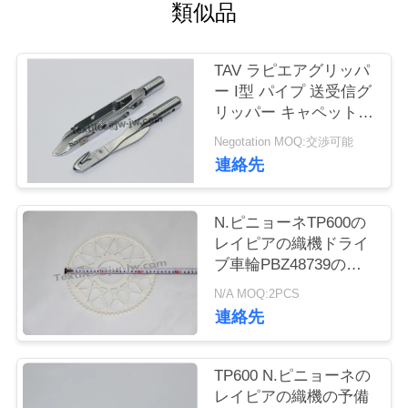
類似品
お
問
TAV ラピエアグリッパ
ー I型 パイプ 送受信グ
い
リッパー キャペット織
物用のグリッパー
合
Negotation MOQ:交渉可能
連絡先
わ
せ
N.ピニョーネTP600の
レイピアの織機ドライ
ブ車輪PBZ48739のレ
ニ
イピアの織機の予備品
N/A MOQ:2PCS
ュ
連絡先
ー
TP600 N.ピニョーネの
ス
レイピアの織機の予備