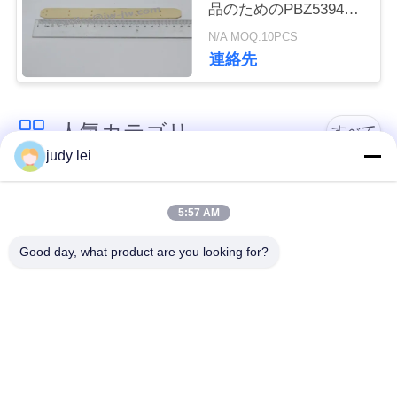
品のためのPBZ53944
レイピアのグリッパー
N/A MOQ:10PCS
見
の版
連絡先
積
依
人気カテゴリ
すべて
頼
judy lei
sulzer の織機の予備
編む織機の予備品
地
品
5:57 AM
図
Good day, what product are you looking for?
レイピアの織機の予
Airjetの織機の電磁弁
備品
PRIVACY
POLICY
sulzerの投射物は予
空気ジェット機の織
備品現われます
機の予備品