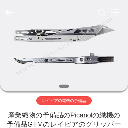
ヤ
ー.
Copyright
©
2019
-
2026
Xi'an
ホ
JW
Import
&
ー
Export
Co.,Ltd.
All
Rights
ム
Reserved.
製
品
レイピアの織機の予備品
企
産業織物の予備品のPicanolの織機の
業
予備品GTMのレイピアのグリッパー