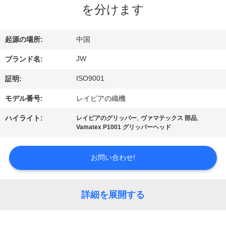
情
を分けます
報
起源の場所:
中国
会
JW
ブランド名:
社
ISO9001
証明:
案
モデル番号:
レイピアの織機
内
,
,
ハイライト:
レイピアのグリッパー
ヴァマテックス 部品
Vamatex P1001 グリッパーヘッド
品
お問い合わせ!
質
管
詳細を展開する
理