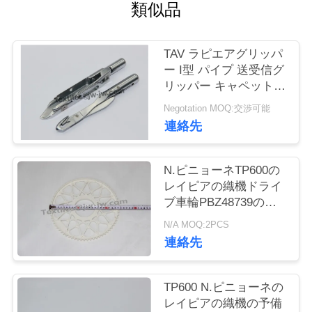
類似品
お
問
TAV ラピエアグリッパ
ー I型 パイプ 送受信グ
い
リッパー キャペット織
物用のグリッパー
合
Negotation MOQ:交渉可能
連絡先
わ
せ
N.ピニョーネTP600の
レイピアの織機ドライ
ブ車輪PBZ48739のレ
ニ
イピアの織機の予備品
N/A MOQ:2PCS
ュ
連絡先
ー
TP600 N.ピニョーネの
ス
レイピアの織機の予備