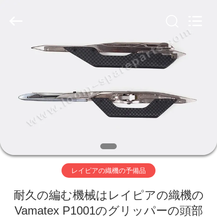
ヤ
ー.
Copyright
©
2019
-
2026
Xi'an
ホ
JW
Import
&
ー
Export
Co.,Ltd.
All
Rights
ム
Reserved.
製
品
レイピアの織機の予備品
企
耐久の編む機械はレイピアの織機の
業
Vamatex P1001のグリッパーの頭部