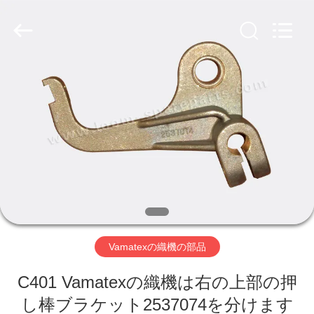
ヤ
ー.
Copyright
©
2019
-
2026
Xi'an
ホ
JW
Import
&
ー
Export
Co.,Ltd.
All
Rights
ム
Reserved.
製
品
Vamatexの織機の部品
企
C401 Vamatexの織機は右の上部の押
業
し棒ブラケット2537074を分けます