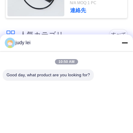
レイピアの織機
N/A MOQ:1 PC
連絡先
見
積
人気カテゴリ
すべて
依
judy lei
頼
sulzer の織機の予備
編む織機の予備品
品
10:50 AM
地
Good day, what product are you looking for?
レイピアの織機の予
図
Airjetの織機の電磁弁
備品
PRIVACY
sulzerの投射物は予
空気ジェット機の織
備品現われます
機の予備品
POLICY
Vamatexの織機の部
Somet の織機の予備