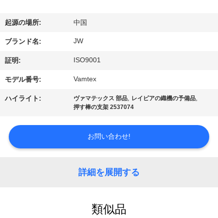
情
報
起源の場所:
中国
JW
ブランド名:
会
ISO9001
証明:
社
Vamtex
モデル番号:
案
,
,
ハイライト:
ヴァマテックス 部品
レイピアの織機の予備品
押す棒の支架 2537074
内
お問い合わせ!
品
質
詳細を展開する
管
理
類似品