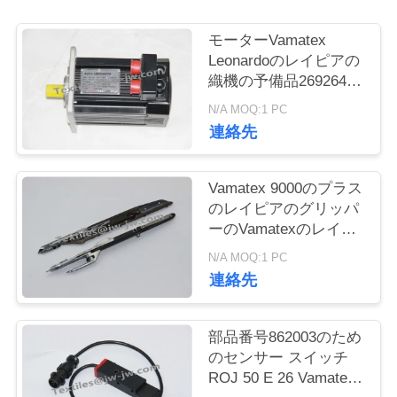
お
モーターVamatex
Leonardoのレイピアの
問
織機の予備品2692646
8.5KG
い
N/A MOQ:1 PC
連絡先
合
わ
Vamatex 9000のプラス
せ
のレイピアのグリッパ
ーのVamatexのレイピ
アの織機の予備品
N/A MOQ:1 PC
ニ
連絡先
ュ
部品番号862003のため
ー
のセンサー スイッチ
ス
ROJ 50 E 26 Vamatex